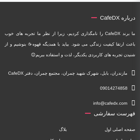
درباره CafeDX
ما برند CafeDX را نامگذاری کردیم، زیرا از نظر ما تجربه های خوب
باعث ارتقا کیفیت زندگی می شود. بیاید با همدیگه قهوه☕ بنوشیم و از
شنیدن تجربه های کاربردی یکدیگر، لذت و استفاده ببریم😊
مازندران، بابل، شهرک شهید چمران، مجتمع چمران، دفتر CafeDX
09014274858
info@cafedx.com
فهرست سفارشی
صفحه اصلی اول
بلاگ