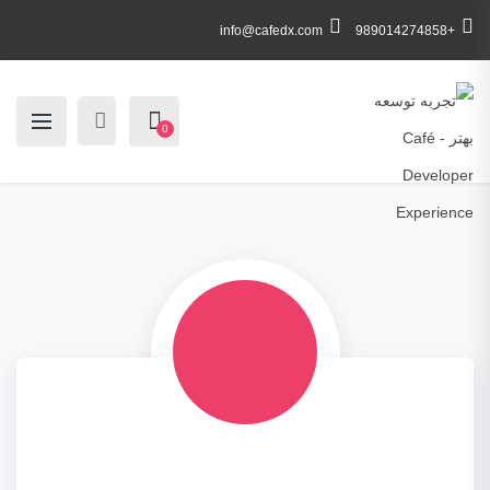
info@cafedx.com
+989014274858
0