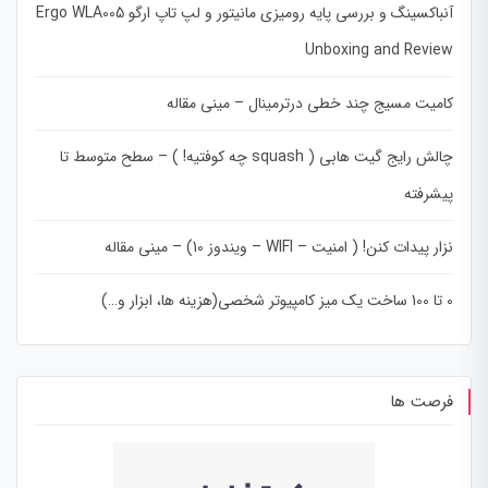
آنباکسینگ و بررسی پایه رومیزی مانیتور و لپ تاپ ارگو Ergo WLA005
Unboxing and Review
کامیت مسیج چند خطی درترمینال – مینی مقاله
چالش رایج گیت هابی ( squash چه کوفتیه! ) – سطح متوسط تا
پیشرفته
نزار پیدات کنن! ( امنیت – WIFI – ویندوز 10) – مینی مقاله
0 تا 100 ساخت یک میز کامپیوتر شخصی(هزینه ها، ابزار و…)
فرصت ها